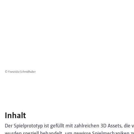
© Franziska Schmidhuber
Inhalt
Der Spielprototyp ist gefüllt mit zahlreichen 3D Assets, die vo
wurden speziell behandelt, um gewisse Spielmechaniken zu