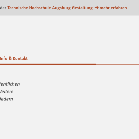
com Kommunikationsplattform
 der
Technische Hochschule Augsburg Gestaltung
mehr erfahren
Info & Kontakt
fentlichen
Weitere
iedern