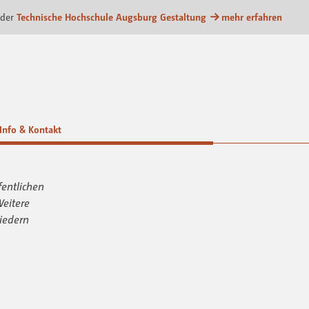
com Kommunikationsplattform
 der
Technische Hochschule Augsburg Gestaltung
mehr erfahren
Info & Kontakt
fentlichen
Weitere
iedern