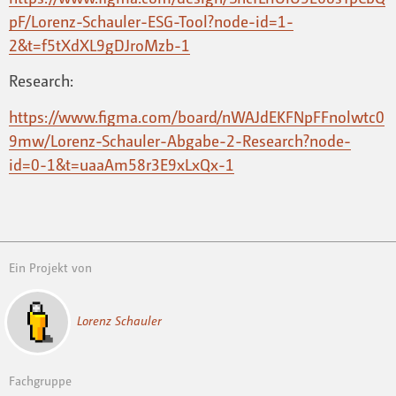
pF/Lorenz-Schauler-ESG-Tool?node-id=1-
2&t=f5tXdXL9gDJroMzb-1
Research:
https://www.figma.com/board/nWAJdEKFNpFFnolwtc0
9mw/Lorenz-Schauler-Abgabe-2-Research?node-
id=0-1&t=uaaAm58r3E9xLxQx-1
Ein Projekt von
Lorenz Schauler
Fachgruppe