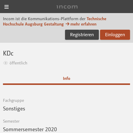
Menü
Incom Technische Hoch
Incom ist die Kommunikations-Plattform der
Technische
Hochschule Augsburg Gestaltung
mehr erfahren
Registrieren
Einloggen
KDc
öffentlich
Info
Fachgruppe
Sonstiges
Semester
Sommersemester 2020