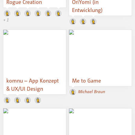
Rogue Creation
OriYomi (in
Entwicklung)
+ 1
komnu – App Konzept
Me to Game
& UX/UI Design
Michael Braun