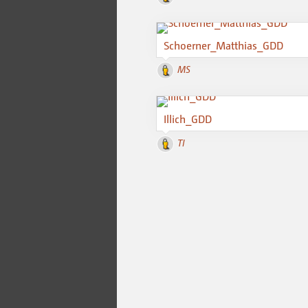
Schoerner_Matthias_GDD
MS
Illich_GDD
TI