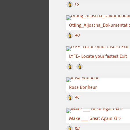
FS
Otting_Aljoscha_Dokumentati
AO
LYFE- Locate your fastest Exit
Rosa Bonheur
AC
Make ___ Great Again ♻️✨
KB