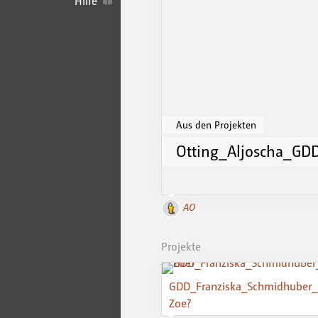
Hilfe
Aus den Projekten
Otting_Aljoscha_GD
AO
Projekte
GDD_Franziska_Schmidhuber_
Zoe?